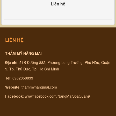
Liên hệ
LIÊN HỆ
THẨM MỸ NẮNG MAI
Địa chỉ
:
51B Đường 882, Phường Long Trường, Phú Hữu, Quận
9, Tp. Thủ Đức, Tp. Hồ Chí Minh
Tel
: 0962058833
Website
:
thammynangmai.com
Facebook
:
www.facebook.com/NangMaiSpaQuan9