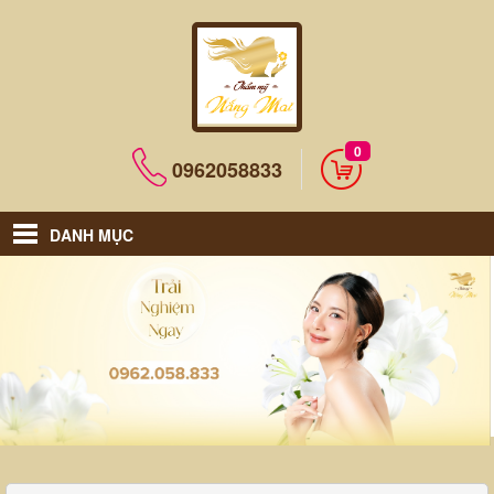
0
0962058833
DANH MỤC