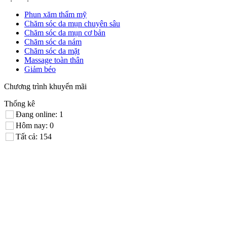
Phun xăm thẩm mỹ
Chăm sóc da mụn chuyên sâu
Chăm sóc da mụn cơ bản
Chăm sóc da nám
Chăm sóc da mặt
Massage toàn thân
Giảm béo
Chương trình khuyến mãi
Thống kê
Đang online: 1
Hôm nay: 0
Tất cả: 154