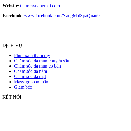
Website
:
thammynangmai.com
Facebook
:
www.facebook.com/NangMaiSpaQuan9
DỊCH VỤ
Phun xăm thẩm mỹ
Chăm sóc da mụn chuyên sâu
Chăm sóc da mụn cơ bản
Chăm sóc da nám
Chăm sóc da mặt
Massage toàn thân
Giảm béo
KẾT NỐI