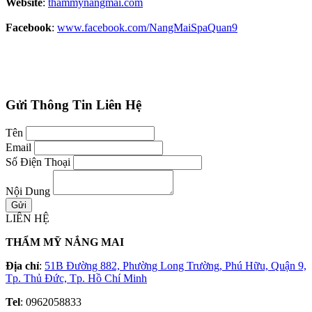
Website
:
thammynangmai.com
Facebook
:
www.facebook.com/NangMaiSpaQuan9
Gửi Thông Tin Liên Hệ
Tên
Email
Số Điện Thoại
Nội Dung
LIÊN HỆ
THẨM MỸ NẮNG MAI
Địa chỉ
:
51B Đường 882, Phường Long Trường, Phú Hữu, Quận 9,
Tp. Thủ Đức, Tp. Hồ Chí Minh
Tel
: 0962058833