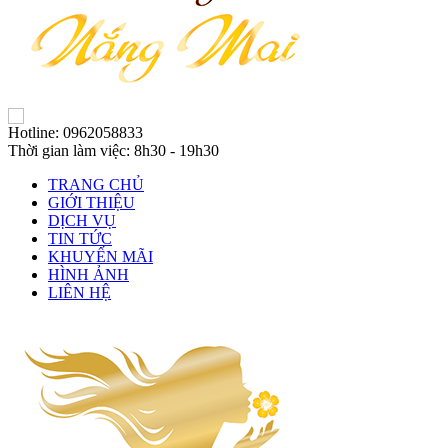
Hotline: 0962058833
Thời gian làm việc: 8h30 - 19h30
TRANG CHỦ
GIỚI THIỆU
DỊCH VỤ
TIN TỨC
KHUYẾN MÃI
HÌNH ẢNH
LIÊN HỆ