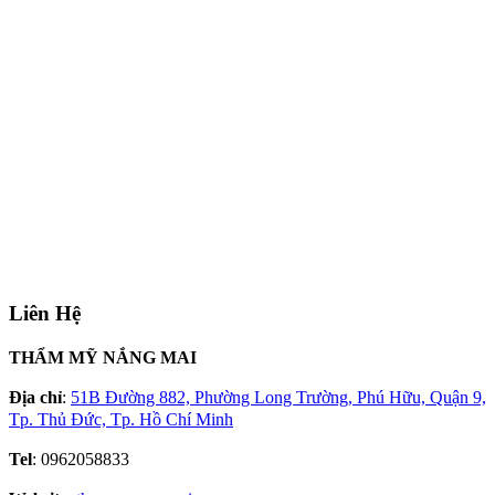
Liên Hệ
THẨM MỸ NẮNG MAI
Địa chỉ
:
51B Đường 882, Phường Long Trường, Phú Hữu, Quận 9,
Tp. Thủ Đức, Tp. Hồ Chí Minh
Tel
: 0962058833