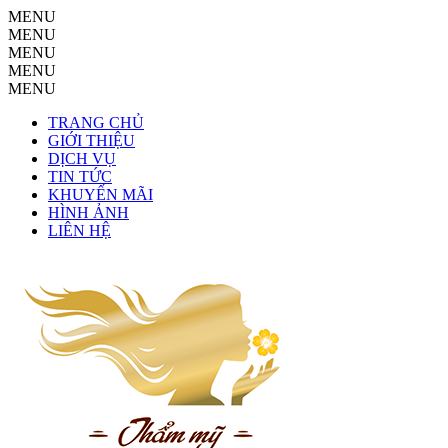
MENU
MENU
MENU
MENU
MENU
TRANG CHỦ
GIỚI THIỆU
DỊCH VỤ
TIN TỨC
KHUYẾN MÃI
HÌNH ẢNH
LIÊN HỆ