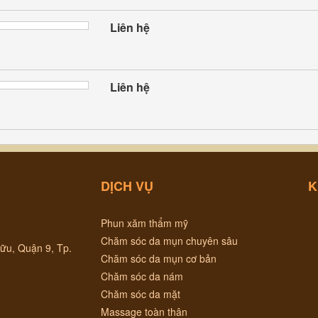
Liên hệ
Liên hệ
DỊCH VỤ
K
Phun xăm thẩm mỹ
Chăm sóc da mụn chuyên sâu
ữu, Quận 9, Tp.
Chăm sóc da mụn cơ bản
Chăm sóc da nám
Chăm sóc da mặt
Massage toàn thân