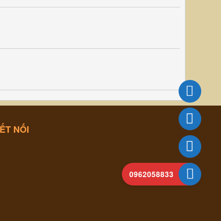
ẾT NỐI
0962058833