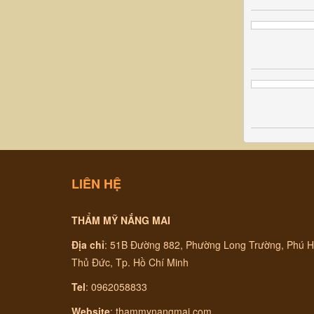
LIÊN HỆ
THẨM MỸ NẮNG MAI
Địa chỉ
:
51B Đường 882, Phường Long Trường, Phú H
Thủ Đức, Tp. Hồ Chí Minh
Tel
: 0962058833
Website
:
thammynangmai.com