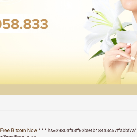
 Free Bitcoin Now
* * * hs=2980afa3ff92b94b184a3c57ffabbf7a*
z@mailbox.in.ua