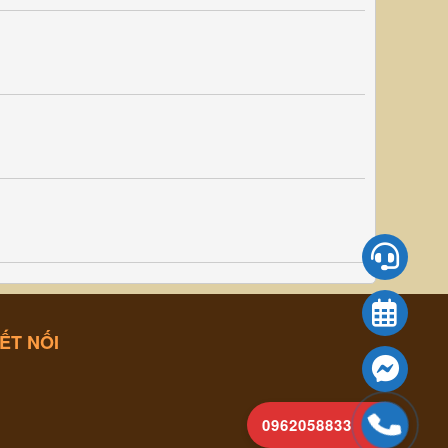
ẾT NỐI
0962058833