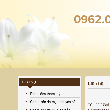
DỊCH VỤ
Liên hệ
Phun xăm thẩm mỹ
Chăm sóc da mụn chuyên sâu
Tên:* * *
Get
Email:pazap
Chăm sóc da mụn cơ bản