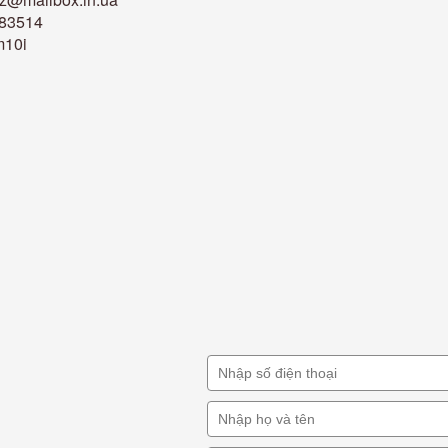
383514
m10i