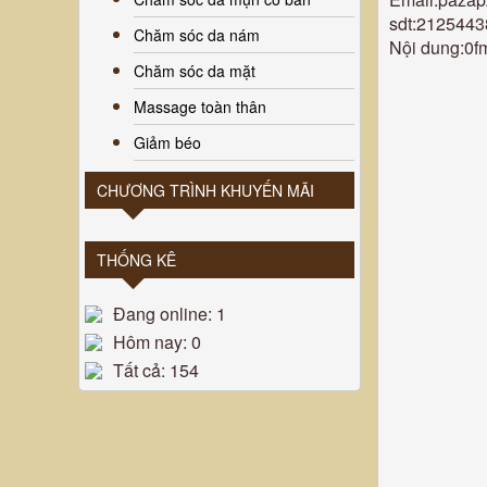
sdt:212544
Chăm sóc da nám
Nội dung:0f
Chăm sóc da mặt
Massage toàn thân
Giảm béo
CHƯƠNG TRÌNH KHUYẾN MÃI
THỐNG KÊ
Đang online: 1
Hôm nay: 0
Tất cả: 154