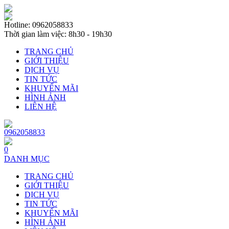
Hotline: 0962058833
Thời gian làm việc: 8h30 - 19h30
TRANG CHỦ
GIỚI THIỆU
DỊCH VỤ
TIN TỨC
KHUYẾN MÃI
HÌNH ẢNH
LIÊN HỆ
0962058833
0
DANH MỤC
TRANG CHỦ
GIỚI THIỆU
DỊCH VỤ
TIN TỨC
KHUYẾN MÃI
HÌNH ẢNH