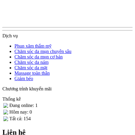
Dịch vụ
Phun xăm thẩm mỹ
Chăm sóc da mụn chuyên sâu
Chăm sóc da mụn cơ bản
Chăm sóc da nám
Chăm sóc da mặt
Massage toàn thân
Giảm béo
Chương trình khuyến mãi
Thống kê
Đang online: 1
Hôm nay: 0
Tất cả: 154
Liên hệ