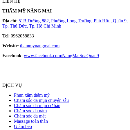
LIÊN HỆ
THẨM MỸ NẮNG MAI
Địa chỉ
:
51B Đường 882, Phường Long Trường, Phú Hữu, Quận 9,
Tp. Thủ Đức, Tp. Hồ Chí Minh
Tel
: 0962058833
Website
:
thammynangmai.com
Facebook
:
www.facebook.com/NangMaiSpaQuan9
DỊCH VỤ
Phun xăm thẩm mỹ
Chăm sóc da mụn chuyên sâu
Chăm sóc da mụn cơ bản
Chăm sóc da nám
Chăm sóc da mặt
Massage toàn thân
Giảm béo