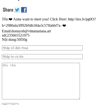
Tên:❤️ Anita want to meet you! Click Here: http://inx.lv/pg0O?
h=2980afa3ff92b94b184a3c57ffabbf7a- ❤️
Email:donnyob@vittamariana.art
sdt:235665521975
Nội dung:50l50g