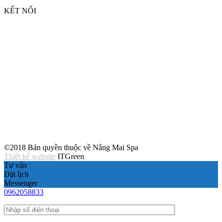
KẾT NỐI
©2018 Bản quyền thuộc về Nắng Mai Spa
Thiết kế website
ITGreen
Tư vấn
Đặt lịch
Messenger
0962058833