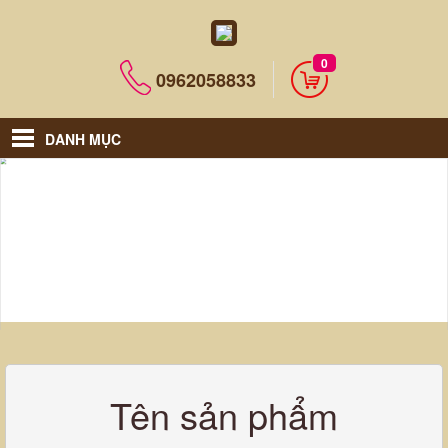
0
0962058833
DANH MỤC
Tên sản phẩm