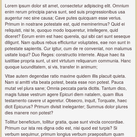
Lorem ipsum dolor sit amet, consectetur adipiscing elit. Omnium
enim rerum principia parva sunt, sed suis progressionibus usa
augentur nec sine causa; Cave putes quicquam esse verius.
Primum in nostrane potestate est, quid meminerimus? Quid ei
reliquisti, nisi te, quoquo modo loqueretur, intellegere, quid
diceret? Eorum enim est haec querela, qui sibi cari sunt seseque
diligunt. Nam quibus rebus efficiuntur voluptates, eae non sunt in
potestate sapientis. Cur igitur, cum de re conveniat, non malumus
usitate loqui? Duo Reges: constructio interrete. Atque haec ita
iustitiae propria sunt, ut sint virtutum reliquarum communia. Hanc
quoque iucunditatem, si vis, transfer in animum;
Vitae autem degendae ratio maxime quidem illis placuit quieta.
Nam si amitti vita beata potest, beata esse non potest. Pauca
mutat vel plura sane; Omnia peccata paria dicitis. Tantum dico,
magis fuisse vestrum agere Epicuri diem natalem, quam illius
testamento cavere ut ageretur. Obsecro, inquit, Torquate, haec
dicit Epicurus? Primum divisit ineleganter; Summus dolor plures
dies manere non potest?
Tollitur beneficium, tollitur gratia, quae sunt vincla concordiae.
Primum cur ista res digna odio est, nisi quod est turpis? Si
verbum sequimur, primum longius verbum praepositum quam