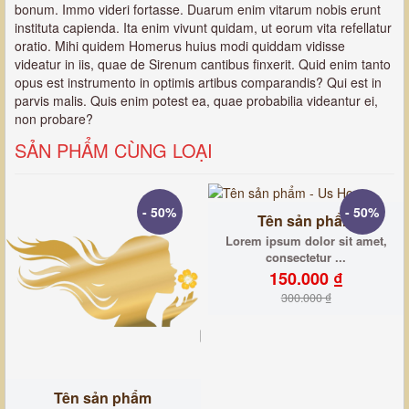
bonum. Immo videri fortasse. Duarum enim vitarum nobis erunt
instituta capienda. Ita enim vivunt quidam, ut eorum vita refellatur
oratio. Mihi quidem Homerus huius modi quiddam vidisse
videatur in iis, quae de Sirenum cantibus finxerit. Quid enim tanto
opus est instrumento in optimis artibus comparandis? Qui est in
parvis malis. Quis enim potest ea, quae probabilia videantur ei,
non probare?
SẢN PHẨM CÙNG LOẠI
- 50%
- 50%
Tên sản phẩm
Lorem ipsum dolor sit amet,
consectetur ...
150.000 ₫
300.000 ₫
Tên sản phẩm