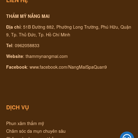
THẨM MỸ NẮNG MAI
Địa chỉ
:
51B Đường 882, Phường Long Trường, Phú Hữu, Quận
9, Tp. Thủ Đức, Tp. Hồ Chí Minh
Tel
: 0962058833
Website
:
thammynangmai.com
Facebook
:
www.facebook.com/NangMaiSpaQuan9
DỊCH VỤ
Phun xăm thẩm mỹ
Chăm sóc da mụn chuyên sâu