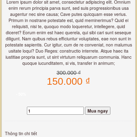
Lorem ipsum dolor sit amet, consectetur adipiscing elit. Omnium
enim rerum principia parva sunt, sed suis progressionibus usa
augentur nec sine causa; Cave putes quicquam esse verius.
Primum in nostrane potestate est, quid meminerimus? Quid ei
reliquisti, nisi te, quoquo modo loqueretur, intellegere, quid
diceret? Eorum enim est haec querela, qui sibi cari sunt seseque
diligunt. Nam quibus rebus efficiuntur voluptates, eae non sunt in
potestate sapientis. Cur igitur, cum de re conveniat, non malumus
usitate loqui? Duo Reges: constructio interrete. Atque haec ita
iustitiae propria sunt, ut sint virtutum reliquarum communia. Hanc
quoque iucunditatem, si vis, transfer in animum;
300.000 ₫
150.000 ₫
- 50%
Mua ngay
Thông tin chi tiết