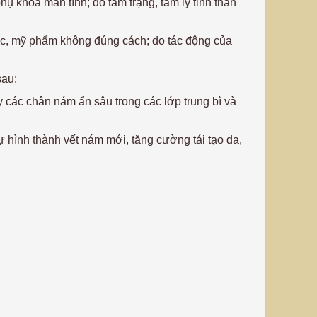
phụ khoa mãn tính; do tâm trạng, tâm lý tinh thần
uốc, mỹ phẩm không đúng cách; do tác động của
sau:
ác chân nám ẩn sâu trong các lớp trung bì và
 hình thành vết nám mới, tăng cường tái tạo da,