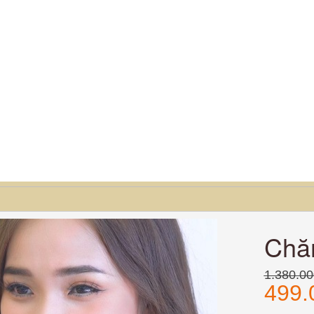
Chă
1.380.0
499