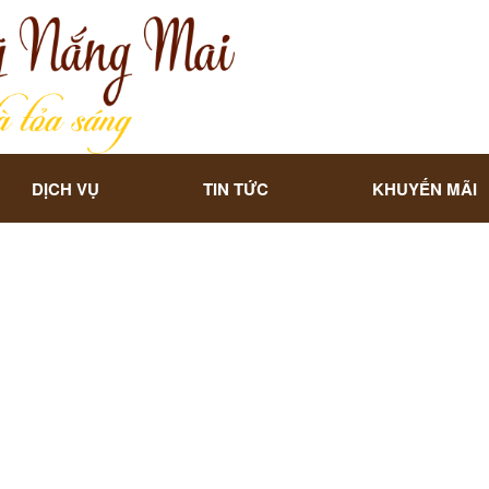
DỊCH VỤ
TIN TỨC
KHUYẾN MÃI