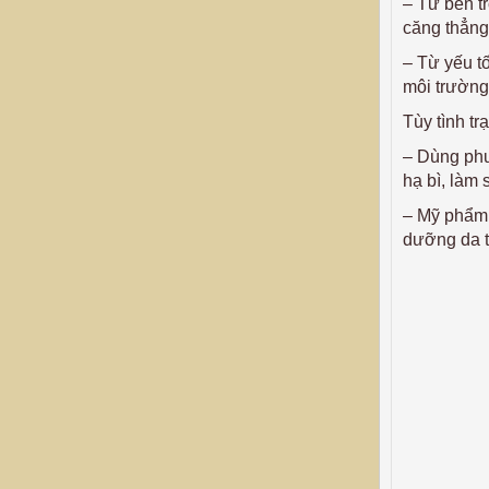
– Từ bên tr
căng thẳng
– Từ yếu t
môi trường
Tùy tình t
– Dùng phư
hạ bì, làm
– Mỹ phẩm 
dưỡng da t