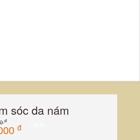
m sóc da nám
đ
00
- 64 %
đ
.000