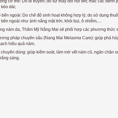
ong cơ thể: Do di truyền; do sự thay đổi nội tiết; mắc các bệnh 
 kéo dài;
ố bên ngoài: Do chế độ sinh hoạt không hợp lý; do sử dụng th
 bên ngoài như ánh nắng mặt trời, khói bụi, ô nhiễm,…
rạng nám da, Thẩm Mỹ Nắng Mai sẽ phối hợp các phương thức 
ơng pháp chuyên sâu (Nang Mai Melasma Care): giúp phá hủy c
 sạch hiệu quả nám.
chuyên dùng: giúp kiểm soát, làm mờ vết nám cũ, ngăn chặn sự
rắng sáng.