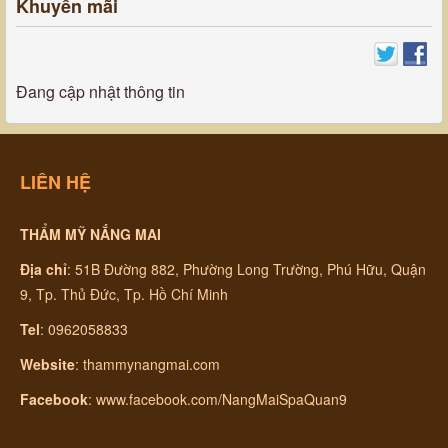
Khuyến mãi
Đang cập nhật thông tin
LIÊN HỆ
THẨM MỸ NẮNG MAI
Địa chỉ
:
51B Đường 882, Phường Long Trường, Phú Hữu, Quận
9, Tp. Thủ Đức, Tp. Hồ Chí Minh
Tel
: 0962058833
Website
:
thammynangmai.com
Facebook
:
www.facebook.com/NangMaiSpaQuan9