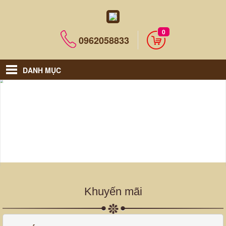
0
0962058833
DANH MỤC
Khuyến mãi