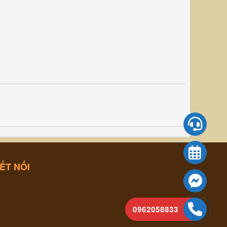
ẾT NỐI
0962058833