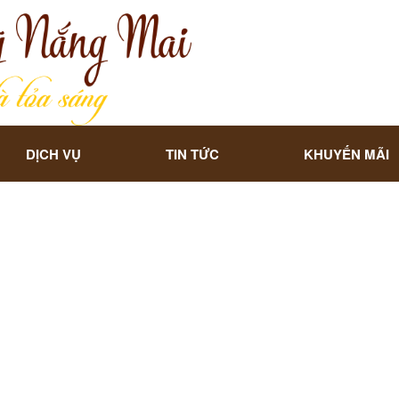
DỊCH VỤ
TIN TỨC
KHUYẾN MÃI