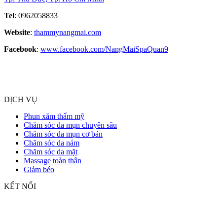
Tel
: 0962058833
Website
:
thammynangmai.com
Facebook
:
www.facebook.com/NangMaiSpaQuan9
DỊCH VỤ
Phun xăm thẩm mỹ
Chăm sóc da mụn chuyên sâu
Chăm sóc da mụn cơ bản
Chăm sóc da nám
Chăm sóc da mặt
Massage toàn thân
Giảm béo
KẾT NỐI