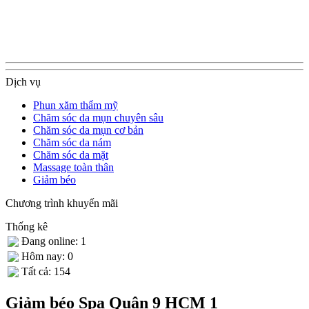
Dịch vụ
Phun xăm thẩm mỹ
Chăm sóc da mụn chuyên sâu
Chăm sóc da mụn cơ bản
Chăm sóc da nám
Chăm sóc da mặt
Massage toàn thân
Giảm béo
Chương trình khuyến mãi
Thống kê
Đang online: 1
Hôm nay: 0
Tất cả: 154
Giảm béo Spa Quận 9 HCM 1