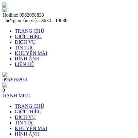
Hotline: 0962058833
Thời gian làm việc: 8h30 - 19h30
TRANG CHỦ
GIỚI THIỆU
DỊCH VỤ
TIN TỨC
KHUYẾN MÃI
HÌNH ẢNH
LIÊN HỆ
0962058833
0
DANH MỤC
TRANG CHỦ
GIỚI THIỆU
DỊCH VỤ
TIN TỨC
KHUYẾN MÃI
HÌNH ẢNH