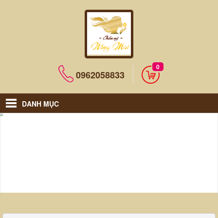
0
0962058833
DANH MỤC