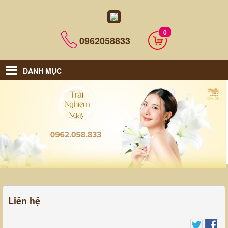
0
0962058833
DANH MỤC
Liên hệ