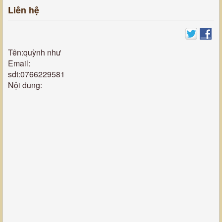
Liên hệ
Tên:quỳnh như
Email:
sdt:0766229581
Nội dung: