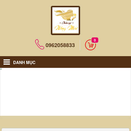
0
0962058833
DANH MỤC