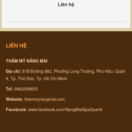
Liên hệ
LIÊN HỆ
THẨM MỸ NẮNG MAI
Địa chỉ
:
51B Đường 882, Phường Long Trường, Phú Hữu, Quận
9, Tp. Thủ Đức, Tp. Hồ Chí Minh
Tel
: 0962058833
Website
:
thammynangmai.com
Facebook
:
www.facebook.com/NangMaiSpaQuan9