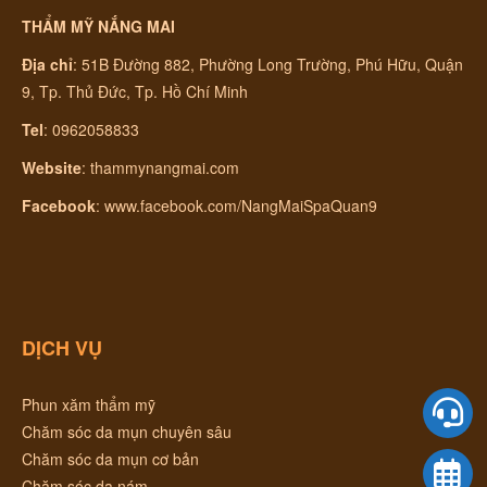
THẨM MỸ NẮNG MAI
Địa chỉ
:
51B Đường 882, Phường Long Trường, Phú Hữu, Quận
9, Tp. Thủ Đức, Tp. Hồ Chí Minh
Tel
: 0962058833
Website
:
thammynangmai.com
Facebook
:
www.facebook.com/NangMaiSpaQuan9
DỊCH VỤ
Phun xăm thẩm mỹ
Chăm sóc da mụn chuyên sâu
Chăm sóc da mụn cơ bản
Chăm sóc da nám