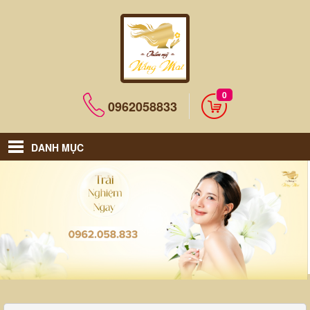
0
0962058833
DANH MỤC