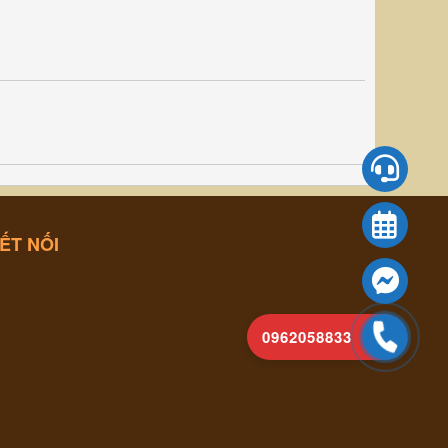
ẾT NỐI
0962058833