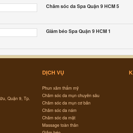
Chăm sóc da Spa Quận 9 HCM 5
Giảm béo Spa Quận 9 HCM 1
DỊCH VỤ
K
Phun xăm thẩm mỹ
Chăm sóc da mụn chuyên sâu
ữu, Quận 9, Tp.
Chăm sóc da mụn cơ bản
Chăm sóc da nám
Chăm sóc da mặt
Massage toàn thân
Giảm béo