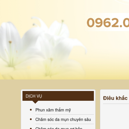
DỊCH VỤ
Điêu khắc
Phun xăm thẩm mỹ
Chăm sóc da mụn chuyên sâu
Chăm sóc da mụn cơ bản