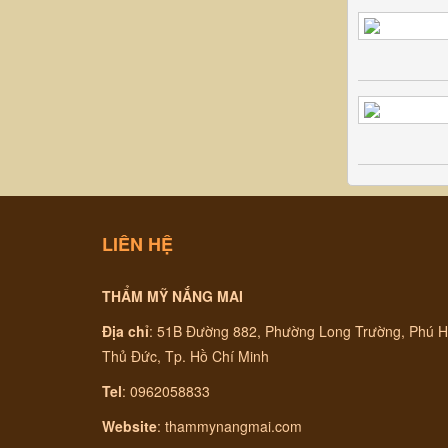
LIÊN HỆ
THẨM MỸ NẮNG MAI
Địa chỉ
:
51B Đường 882, Phường Long Trường, Phú H
Thủ Đức, Tp. Hồ Chí Minh
Tel
: 0962058833
Website
:
thammynangmai.com