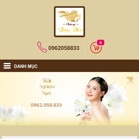
0
0962058833
DANH MỤC