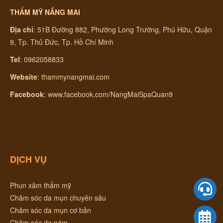
THẨM MỸ NẮNG MAI
Địa chỉ
:
51B Đường 882, Phường Long Trường, Phú Hữu, Quận
9, Tp. Thủ Đức, Tp. Hồ Chí Minh
Tel
: 0962058833
Website
:
thammynangmai.com
Facebook
:
www.facebook.com/NangMaiSpaQuan9
DỊCH VỤ
Phun xăm thẩm mỹ
Chăm sóc da mụn chuyên sâu
Chăm sóc da mụn cơ bản
Chăm sóc da nám